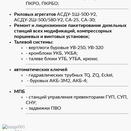
ПКРО, ПКРБО;
Риловых агрегатов
АСДУ-1Ш-500-У2,
АСДУ-2Ш-500/580-У2, СА-25, СА-30;
Ремонт и лицензионное пакетирование дизельных
станций всех модификаций,
компрессорных
поршневых и винтовых установок;
Талевой системы:
- вертлюги буровые УВ-250, УВ-320
- кронблоки УКБ, УКБА;
- талеве блоки УТБ, УТБА, крюки;
автоматических ключей
- гидравлических трубных TQ, ZQ, Eckel,
- буровых АКБ-3М2, АКБ-4;
МПБ
- станций управления превенторами ГУП, СУП,
СНУ;
- задвижки ПВО