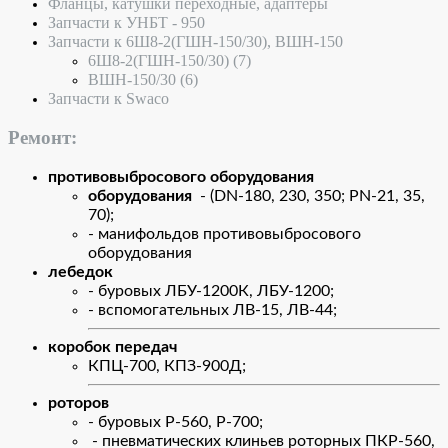
Фланцы, катушки переходные, адаптеры
Запчасти к УНБТ - 950
Запчасти к 6Ш8-2(ГШН-150/30), ВШН-150
6Ш8-2(ГШН-150/30)
(7)
ВШН-150/30
(6)
Запчасти к Swaco
Ремонт:
противовыбросового оборудования
оборудования
- (DN-180, 230, 350; PN-21, 35,
70);
- манифольдов противовыбросового
оборудования
лебедок
- буровых ЛБУ-1200К, ЛБУ-1200;
- вспомогательных ЛВ-15, ЛВ-44;
коробок передач
КПЦ-700, КПЗ-900Д;
роторов
- буровых Р-560, Р-700;
- пневматических клиньев роторных ПКР-560,