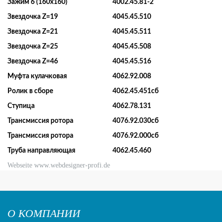
Зажим 6 (160х160)
4002.45.81-2
Звездочка Z=19
4045.45.510
Звездочка Z=21
4045.45.511
Звездочка Z=25
4045.45.508
Звездочка Z=46
4045.45.516
Муфта кулачковая
4062.92.008
Ролик в сборе
4062.45.451сб
Ступица
4062.78.131
Трансмиссия ротора
4076.92.030сб
Трансмиссия ротора
4076.92.000сб
Труба направляющая
4062.45.460
Webseite www.webdesigner-profi.de
О КОМПАНИИ