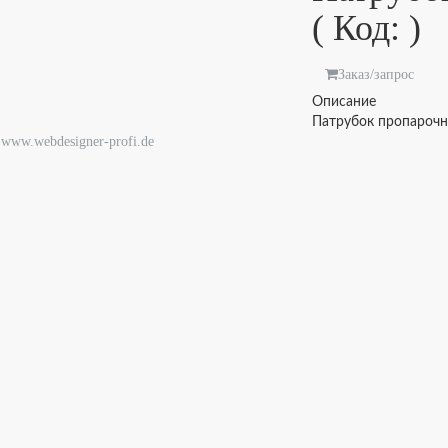
( Код:
)
Заказ/запрос
Описание
Патрубок пропарочн
 www.webdesigner-profi.de